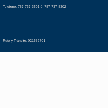
Telefono: 787-737-3501 ó 787-737-8302
Ruta y Tránsito: 021582701